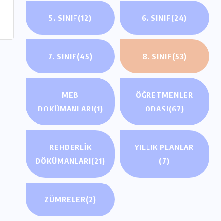
5. SINIF
(12)
6. SINIF
(24)
7. SINIF
(45)
8. SINIF
(53)
MEB
ÖĞRETMENLER
DOKÜMANLARI
(1)
ODASI
(67)
REHBERLIK
YILLIK PLANLAR
DÖKÜMANLARI
(21)
(7)
ZÜMRELER
(2)