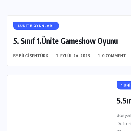
1.ÜNİTE OYUNLARI.
5. Sınıf 1.Ünite Gameshow Oyunu
BY
BILGI ŞENTÜRK
EYLÜL 24, 2023
0 COMMENT
1.ÜN
5.Sı
Sosyal 
Defteri