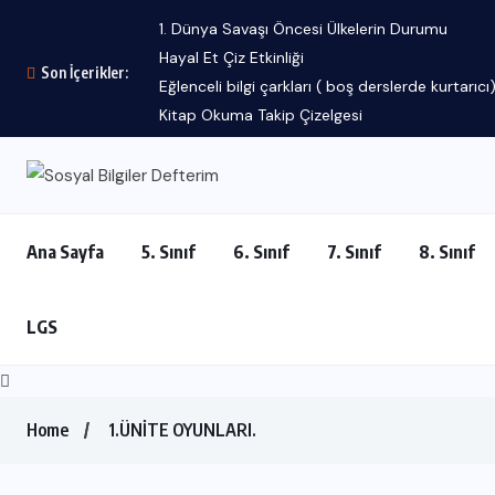
1. Dünya Savaşı Öncesi Ülkelerin Durumu
Hayal Et Çiz Etkinliği
Son İçerikler:
Eğlenceli bilgi çarkları ( boş derslerde kurtarıcı
Kitap Okuma Takip Çizelgesi
Ana Sayfa
5. Sınıf
6. Sınıf
7. Sınıf
8. Sınıf
LGS
Home
1.ÜNİTE OYUNLARI.