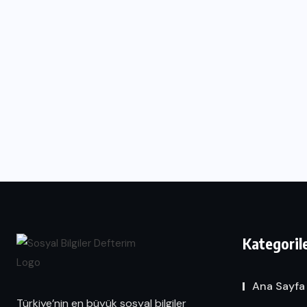
Kategoril
Ana Sayfa
Türkiye’nin en büyük sosyal bilgiler