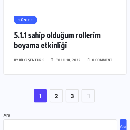
1.ÜNİTE
5.1.1 sahip olduğum rollerim
boyama etkinliği
BY
BILGI ŞENTÜRK
EYLÜL 10, 2025
0 COMMENT
1
2
3
Ara
Ara