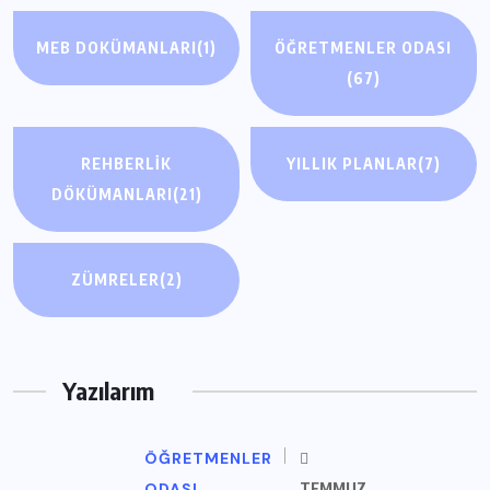
MEB DOKÜMANLARI
(1)
ÖĞRETMENLER ODASI
(67)
REHBERLIK
YILLIK PLANLAR
(7)
DÖKÜMANLARI
(21)
ZÜMRELER
(2)
Yazılarım
ÖĞRETMENLER
ODASI
TEMMUZ