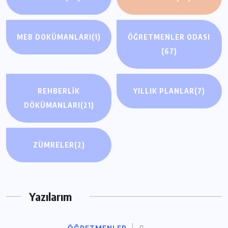
MEB DOKÜMANLARI
(1)
ÖĞRETMENLER ODASI
(67)
REHBERLIK
YILLIK PLANLAR
(7)
DÖKÜMANLARI
(21)
ZÜMRELER
(2)
Yazılarım
ÖĞRETMENLER