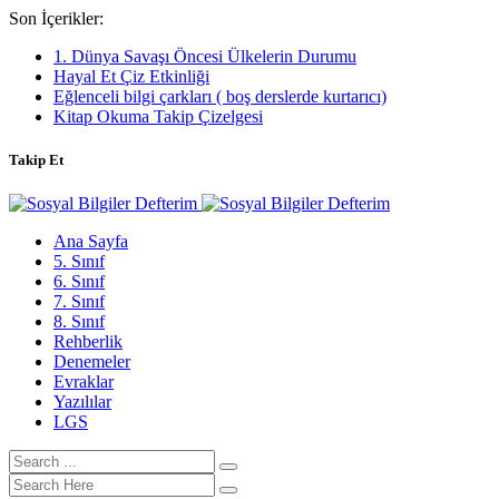
Son İçerikler:
1. Dünya Savaşı Öncesi Ülkelerin Durumu
Hayal Et Çiz Etkinliği
Eğlenceli bilgi çarkları ( boş derslerde kurtarıcı)
Kitap Okuma Takip Çizelgesi
Takip Et
Ana Sayfa
5. Sınıf
6. Sınıf
7. Sınıf
8. Sınıf
Rehberlik
Denemeler
Evraklar
Yazılılar
LGS