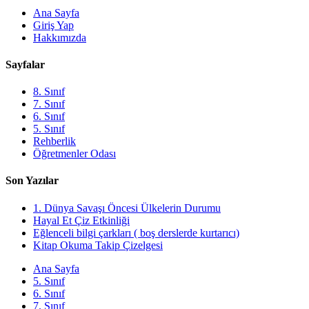
Ana Sayfa
Giriş Yap
Hakkımızda
Sayfalar
8. Sınıf
7. Sınıf
6. Sınıf
5. Sınıf
Rehberlik
Öğretmenler Odası
Son Yazılar
1. Dünya Savaşı Öncesi Ülkelerin Durumu
Hayal Et Çiz Etkinliği
Eğlenceli bilgi çarkları ( boş derslerde kurtarıcı)
Kitap Okuma Takip Çizelgesi
Ana Sayfa
5. Sınıf
6. Sınıf
7. Sınıf